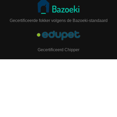
Gecertificeerde fokker volgens de Bazoeki‑standaard
Gecertificeerd Chipper