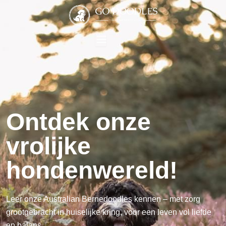
Ontdek onze
vrolijke
hondenwereld!
Leer onze Australian Bernedoodles kennen – met zorg
grootgebracht in huiselijke kring, voor een leven vol liefde
en balans.