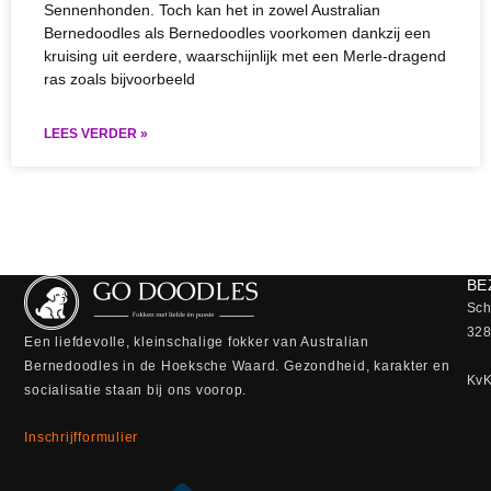
Sennenhonden. Toch kan het in zowel Australian
Bernedoodles als Bernedoodles voorkomen dankzij een
kruising uit eerdere, waarschijnlijk met een Merle-dragend
ras zoals bijvoorbeeld
LEES VERDER »
BE
Sch
328
Een liefdevolle, kleinschalige fokker van Australian
Bernedoodles in de Hoeksche Waard. Gezondheid, karakter en
Kv
socialisatie staan bij ons voorop.
Inschrijfformulier