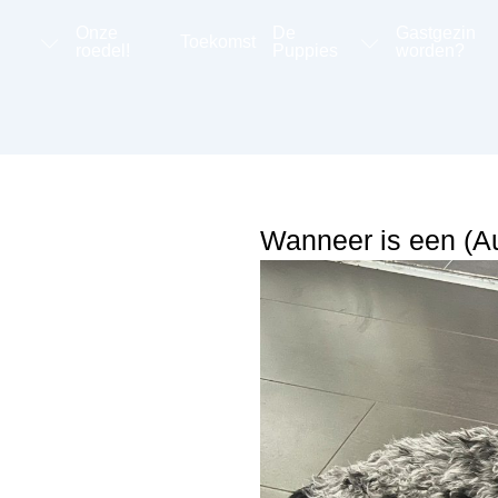
Onze
De
Gastgezin
Toekomst
roedel!
Puppies
worden?
Wanneer is een (Au